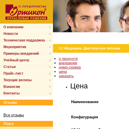
О компании
Новости
Техническая поддержка
Мероприятия
1С:Медицина. Диетическое питание
Примеры внедрений
о продукте
Учебный центр
внедрения
Статьи
демо-сервер
цена
Прайс-лист
заказать
Текущие релизы
Цена
Вакансии
Контакты
Наименование
Отзывы
Все отзывы
Конфигурация
Поиск