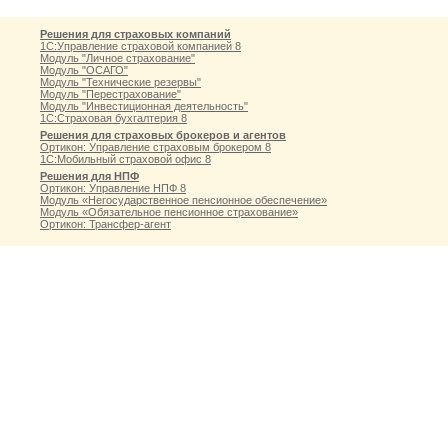
Решения для страховых компаний
1С:Управление страховой компанией 8
Модуль "Личное страхование"
Модуль "ОСАГО"
Модуль "Технические резервы"
Модуль "Перестрахование"
Модуль "Инвестиционная деятельность"
1С:Страховая бухгалтерия 8
Решения для страховых брокеров и агентов
Ортикон: Управление страховым брокером 8
1С:Мобильный страховой офис 8
Решения для НПФ
Ортикон: Управление НПФ 8
Модуль «Негосударственное пенсионное обеспечение»
Модуль «Обязательное пенсионное страхование»
Ортикон: Трансфер-агент