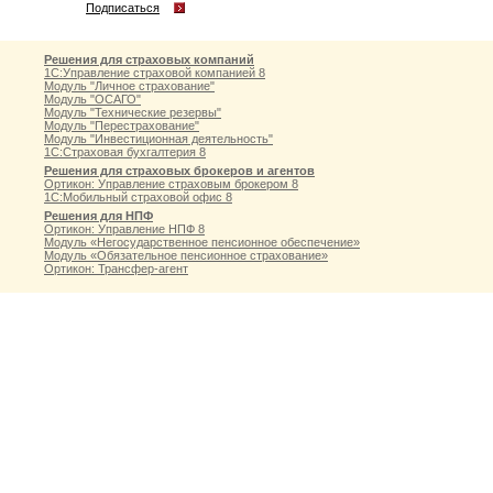
Подписаться
Решения для страховых компаний
1С:Управление страховой компанией 8
Модуль "Личное страхование"
Модуль "ОСАГО"
Модуль "Технические резервы"
Модуль "Перестрахование"
Модуль "Инвестиционная деятельность"
1С:Страховая бухгалтерия 8
Решения для страховых брокеров и агентов
Ортикон: Управление страховым брокером 8
1С:Мобильный страховой офис 8
Решения для НПФ
Ортикон: Управление НПФ 8
Модуль «Негосударственное пенсионное обеспечение»
Модуль «Обязательное пенсионное страхование»
Ортикон: Трансфер-агент