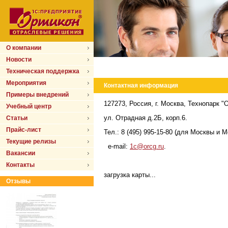
О компании
Новости
Техническая поддержка
Мероприятия
Контактная информация
Примеры внедрений
127273, Россия, г. Москва, Технопарк "
Учебный центр
ул. Отрадная д.2Б, корп.6.
Статьи
Прайс-лист
Тел.: 8 (495) 995-15-80 (для Москвы и 
Текущие релизы
e-mail:
1c@orcg.ru
.
Вакансии
Контакты
загрузка карты...
Отзывы