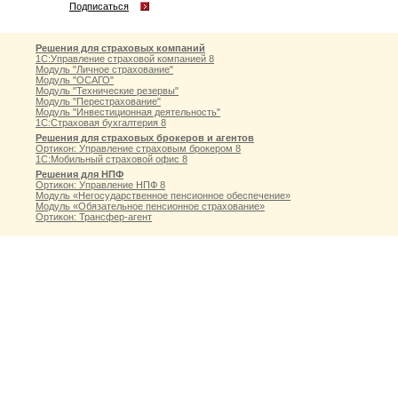
Подписаться
Решения для страховых компаний
1С:Управление страховой компанией 8
Модуль "Личное страхование"
Модуль "ОСАГО"
Модуль "Технические резервы"
Модуль "Перестрахование"
Модуль "Инвестиционная деятельность"
1С:Страховая бухгалтерия 8
Решения для страховых брокеров и агентов
Ортикон: Управление страховым брокером 8
1С:Мобильный страховой офис 8
Решения для НПФ
Ортикон: Управление НПФ 8
Модуль «Негосударственное пенсионное обеспечение»
Модуль «Обязательное пенсионное страхование»
Ортикон: Трансфер-агент