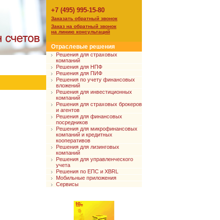
+7 (495) 995-15-80
Заказать обратный звонок
Заказ на обратный звонок
на линию консультаций
Отраслевые решения
Решения для страховых
компаний
Решения для НПФ
Решения для ПИФ
Решения по учету финансовых
вложений
Решения для инвестиционных
компаний
Решения для страховых брокеров
и агентов
Решения для финансовых
посредников
Решения для микрофинансовых
компаний и кредитных
кооперативов
Решения для лизинговых
компаний
Решения для управленческого
учета
Решения по ЕПС и XBRL
Мобильные приложения
Сервисы