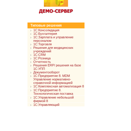
Типовые решения
1С:Консолидация
1С:Бухгалтерия
1С:Зарплата и управление
персоналом
1С:Торговля
Решения для медицинских
учреждений
1С:CRM
1С:Розница
Отчетность
Решения ERP/ решения на базе
1С:УПП
Документооборот
1С:Предприятие 8. MDM
Управление нормативно-
справочной информацией
1С:Комплексная автоматизация 8
1С:Предприятие 8.
Технологическая поставка
1С:Управление небольшой
фирмой 8
1С:Управляющий