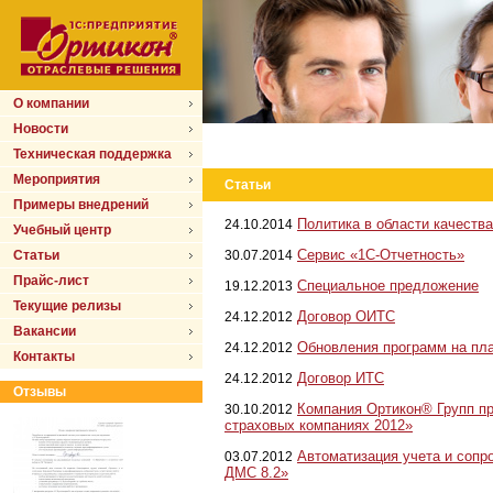
О компании
Новости
Техническая поддержка
Мероприятия
Статьи
Примеры внедрений
Политика в области качества
24.10.2014
Учебный центр
Сервис «1С-Отчетность»
Статьи
30.07.2014
Прайс-лист
Специальное предложение
19.12.2013
Текущие релизы
Договор ОИТС
24.12.2012
Вакансии
Обновления программ на пл
24.12.2012
Контакты
Договор ИТС
24.12.2012
Отзывы
Компания Ортикон® Групп пр
30.10.2012
страховых компаниях 2012»
Автоматизация учета и соп
03.07.2012
ДМС 8.2»