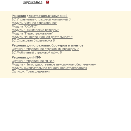
Подписаться
Решения для страховых компаний
1С:Управление страховой компанией 8
Модуль "Личное страхование"
Модуль "ОСАГО"
Модуль "Технические резервы"
Модуль "Перестрахование"
Модуль "Инвестиционная деятельность"
1С:Страховая бухгалтерия 8
Решения для страховых брокеров и агентов
Ортикон: Управление страховым брокером 8
1С:Мобильный страховой офис 8
Решения для НПФ
Ортикон: Управление НПФ 8
Модуль «Негосударственное пенсионное обеспечение»
Модуль «Обязательное пенсионное страхование»
Ортикон: Трансфер-агент