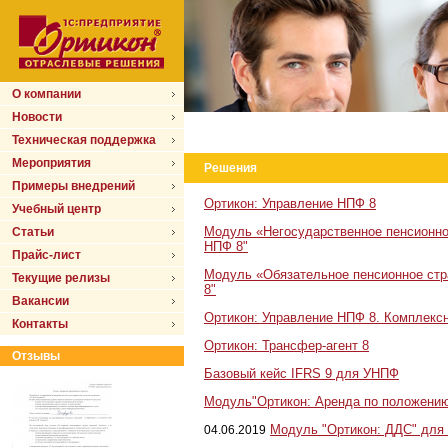
О компании
Новости
Техническая поддержка
Мероприятия
Решения
Примеры внедрений
Ортикон: Управление НПФ 8
Учебный центр
Модуль «Негосударственное пенсионно
Статьи
НПФ 8"
Прайс-лист
Модуль «Обязательное пенсионное стр
Текущие релизы
8"
Вакансии
Ортикон: Управление НПФ 8. Комплексн
Контакты
Ортикон: Трансфер-агент 8
Отзывы
Базовый кейс IFRS 9 для УНПФ
Модуль"Ортикон: Аренда по положению
Модуль "Ортикон: ДДС" для
04.06.2019