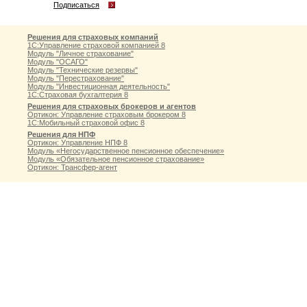
Подписаться
Решения для страховых компаний
1С:Управление страховой компанией 8
Модуль "Личное страхование"
Модуль "ОСАГО"
Модуль "Технические резервы"
Модуль "Перестрахование"
Модуль "Инвестиционная деятельность"
1С:Страховая бухгалтерия 8
Решения для страховых брокеров и агентов
Ортикон: Управление страховым брокером 8
1С:Мобильный страховой офис 8
Решения для НПФ
Ортикон: Управление НПФ 8
Модуль «Негосударственное пенсионное обеспечение»
Модуль «Обязательное пенсионное страхование»
Ортикон: Трансфер-агент