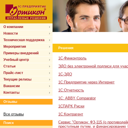
О компании
Новости
Техническая поддержка
Мероприятия
Решения
Примеры внедрений
1С-Финконтроль
Учебный центр
ЭДО без электронной подписи для учас
Статьи
Прайс-лист
1С-ЭДО
Текущие релизы
1С:Предприятие через Интернет
Вакансии
1С:Отчетность
Контакты
1С: ABBY Comparator
Отзывы
1СПАРК Риски
Все отзывы
1С:Контрагент
Сервис "Ортикон: ФЗ-115 (о противоде
Поиск
преступным путем, и финансированию 