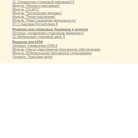
1С:Управление страховой компанией 8
Модуль "Личное страхование"
Модуль "ОСАГО"
Модуль "Технические резервы"
Модуль "Перестрахование"
Модуль "Инвестиционная деятельность"
1С:Страховая бухгалтерия 8
Решения для страховых брокеров и агентов
Ортикон: Управление страховым брокером 8
1С:Мобильный страховой офис 8
Решения для НПФ
Ортикон: Управление НПФ 8
Модуль «Негосударственное пенсионное обеспечение»
Модуль «Обязательное пенсионное страхование»
Ортикон: Трансфер-агент