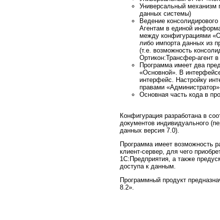
Универсальный механизм 
данных системы)
Ведение консолидирового
Агентам в единой информ
между конфигурациями «Ор
либо импорта данных из п
(т.е. возможность консол
Ортикон:Трансфер-агент в
Программа имеет два пре
«Основной». В интерфейсе
интерфейс. Настройку инт
правами «Администратор»
Основная часть кода в пр
Конфигурация разработана в со
документов индивидуального (пе
данных версия 7.0).
Программа имеет возможность ра
клиент-сервер, для чего приобр
1С:Предприятия, а также предус
доступа к данным.
Программный продукт предназна
8.2».