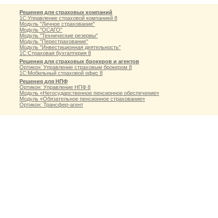
Решения для страховых компаний
1С:Управление страховой компанией 8
Модуль "Личное страхование"
Модуль "ОСАГО"
Модуль "Технические резервы"
Модуль "Перестрахование"
Модуль "Инвестиционная деятельность"
1С:Страховая бухгалтерия 8
Решения для страховых брокеров и агентов
Ортикон: Управление страховым брокером 8
1С:Мобильный страховой офис 8
Решения для НПФ
Ортикон: Управление НПФ 8
Модуль «Негосударственное пенсионное обеспечение»
Модуль «Обязательное пенсионное страхование»
Ортикон: Трансфер-агент