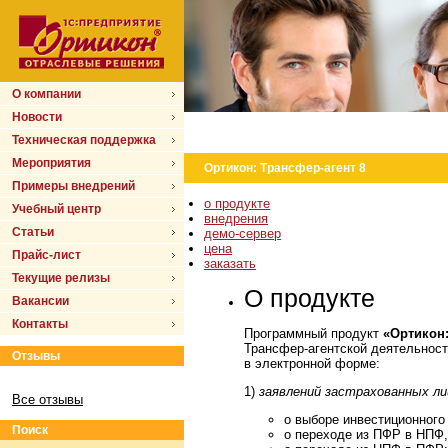
О компании
Новости
Техническая поддержка
Мероприятия
Ортикон: Трансфер-агент 8
Примеры внедрений
о продукте
Учебный центр
внедрения
Статьи
демо-сервер
цена
Прайс-лист
заказать
Текущие релизы
О продукте
Вакансии
Контакты
Программный продукт
«Ортикон:
Трансфер-агентской деятельнос
Отзывы
в электронной форме:
1)
заявлений застрахованных ли
Все отзывы
о выборе инвестиционного
Поиск
о переходе из ПФР в НПФ