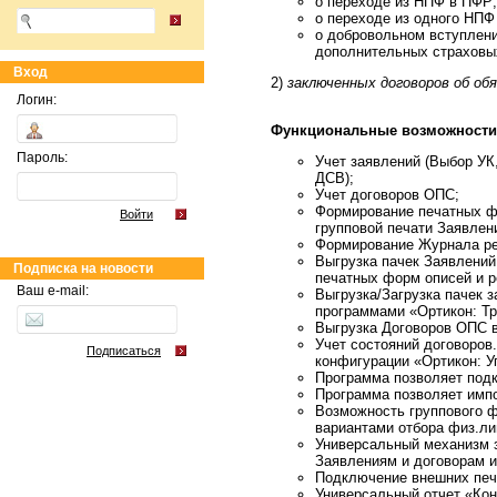
о переходе из НПФ в ПФР;
о переходе из одного НПФ 
о добровольном вступлени
дополнительных страховых
Вход
2)
заключенных договоров об об
Логин:
Функциональные возможности
Пароль:
Учет заявлений (Выбор УК
ДСВ);
Учет договоров ОПС;
Формирование печатных фо
Войти
групповой печати Заявлен
Формирование Журнала ре
Выгрузка пачек Заявлений
Подписка на новости
печатных форм описей и р
Ваш e-mail:
Выгрузка/Загрузка пачек 
программами «Ортикон: Тр
Выгрузка Договоров ОПС 
Учет состояний договоров
Подписаться
конфигурации «Ортикон: У
Программа позволяет под
Программа позволяет имп
Возможность группового ф
вариантами отбора физ.ли
Универсальный механизм з
Заявлениям и договорам 
Подключение внешних печ
Универсальный отчет «Кон