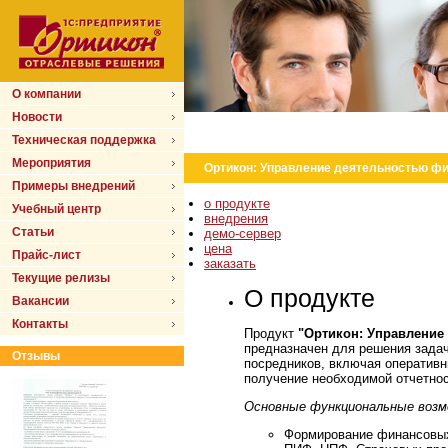
О компании
Новости
Техническая поддержка
Мероприятия
Ортикон: Управление деятельностью фи
Примеры внедрений
о продукте
Учебный центр
внедрения
Статьи
демо-сервер
цена
Прайс-лист
заказать
Текущие релизы
О продукте
Вакансии
Контакты
Продукт
"Ортикон: Управление
предназначен для решения зада
Отзывы
посредников, включая оперативны
получение необходимой отчетнос
Основные функциональные возм
Формирование финансовых 