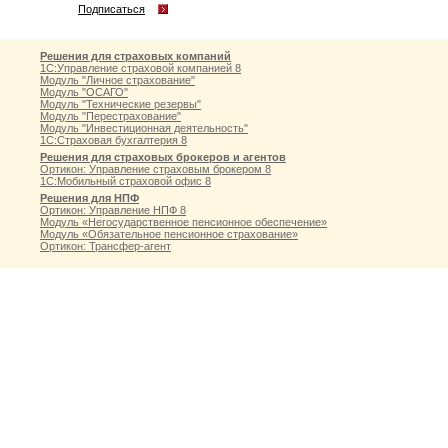
Подписаться
Решения для страховых компаний
1С:Управление страховой компанией 8
Модуль "Личное страхование"
Модуль "ОСАГО"
Модуль "Технические резервы"
Модуль "Перестрахование"
Модуль "Инвестиционная деятельность"
1С:Страховая бухгалтерия 8
Решения для страховых брокеров и агентов
Ортикон: Управление страховым брокером 8
1С:Мобильный страховой офис 8
Решения для НПФ
Ортикон: Управление НПФ 8
Модуль «Негосударственное пенсионное обеспечение»
Модуль «Обязательное пенсионное страхование»
Ортикон: Трансфер-агент