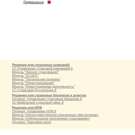
Подписаться
Решения для страховых компаний
1С:Управление страховой компанией 8
Модуль "Личное страхование"
Модуль "ОСАГО"
Модуль "Технические резервы"
Модуль "Перестрахование"
Модуль "Инвестиционная деятельность"
1С:Страховая бухгалтерия 8
Решения для страховых брокеров и агентов
Ортикон: Управление страховым брокером 8
1С:Мобильный страховой офис 8
Решения для НПФ
Ортикон: Управление НПФ 8
Модуль «Негосударственное пенсионное обеспечение»
Модуль «Обязательное пенсионное страхование»
Ортикон: Трансфер-агент