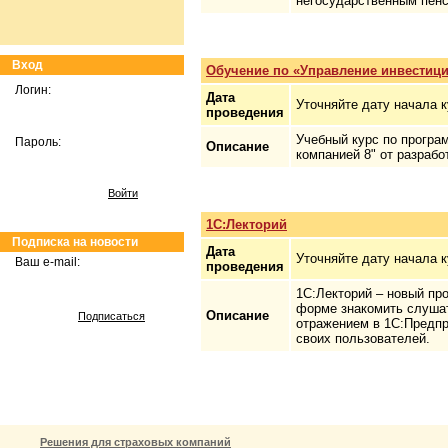
негосударственным пенс
Вход
Обучение по «Управление инвестиц
Логин:
Дата
Уточняйте дату начала 
проведения
Учебный курс по програ
Пароль:
Описание
компанией 8" от разрабо
Войти
1C:Лекторий
Подписка на новости
Дата
Уточняйте дату начала 
Ваш e-mail:
проведения
1С:Лекторий – новый про
форме знакомить слуша
Описание
Подписаться
отражением в 1С:Предпр
своих пользователей.
Решения для страховых компаний