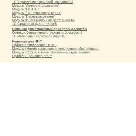
1С:Управление страховой компанией 8
Модуль "Личное страхование"
Модуль "ОСАГО"
Модуль "Технические резервы"
Модуль "Перестрахование"
Модуль "Инвестиционная деятельность"
1С:Страховая бухгалтерия 8
Решения для страховых брокеров и агентов
Ортикон: Управление страховым брокером 8
1С:Мобильный страховой офис 8
Решения для НПФ
Ортикон: Управление НПФ 8
Модуль «Негосударственное пенсионное обеспечение»
Модуль «Обязательное пенсионное страхование»
Ортикон: Трансфер-агент