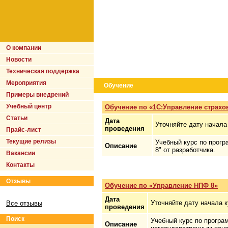
О компании
Новости
Техническая поддержка
Мероприятия
Обучение
Примеры внедрений
Учебный центр
Обучение по «1С:Управление страхо
Статьи
Дата
Уточняйте дату начала
проведения
Прайс-лист
Текущие релизы
Учебный курс по прогр
Описание
8" от разработчика.
Вакансии
Контакты
Отзывы
Обучение по «Управление НПФ 8»
Дата
Уточняйте дату начала 
Все отзывы
проведения
Поиск
Учебный курс по програ
Описание