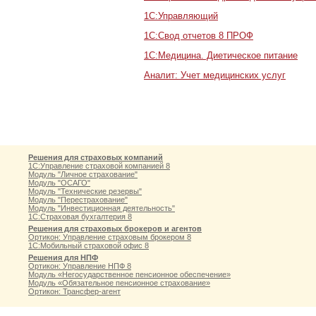
1С:Управляющий
1С:Свод отчетов 8 ПРОФ
1С:Медицина. Диетическое питание
Аналит: Учет медицинских услуг
Решения для страховых компаний
1С:Управление страховой компанией 8
Модуль "Личное страхование"
Модуль "ОСАГО"
Модуль "Технические резервы"
Модуль "Перестрахование"
Модуль "Инвестиционная деятельность"
1С:Страховая бухгалтерия 8
Решения для страховых брокеров и агентов
Ортикон: Управление страховым брокером 8
1С:Мобильный страховой офис 8
Решения для НПФ
Ортикон: Управление НПФ 8
Модуль «Негосударственное пенсионное обеспечение»
Модуль «Обязательное пенсионное страхование»
Ортикон: Трансфер-агент