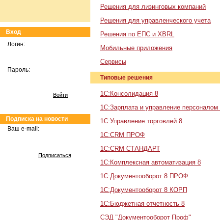
Решения для лизинговых компаний
Решения для управленческого учета
Вход
Решения по ЕПС и XBRL
Логин:
Мобильные приложения
Сервисы
Пароль:
Типовые решения
1С:Консолидация 8
Войти
1С:Зарплата и управление персоналом
Подписка на новости
1С:Управление торговлей 8
Ваш e-mail:
1С:CRM ПРОФ
1С:CRM СТАНДАРТ
Подписаться
1С:Комплексная автоматизация 8
1С:Документооборот 8 ПРОФ
1С:Документооборот 8 КОРП
1С:Бюджетная отчетность 8
СЭД "Документооборот Проф"